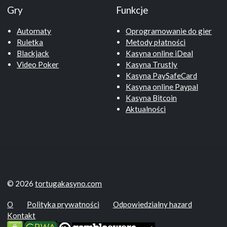
Gry
Funkcje
Automaty
Oprogramowanie do gier
Ruletka
Metody płatności
Blackjack
Kasyna online iDeal
Video Poker
Kasyna Trustly
Kasyna PaySafeCard
Kasyna online Paypal
Kasyna Bitcoin
Aktualności
© 2026
tortugakasyno.com
O
Polityka prywatności
Odpowiedzialny hazard
Kontakt