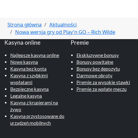
Strona główna
Aktualności
Nowa wersja gry od Play'n GO – Rich Wilde
Kasyna online
Premie
Najlepsze kasyna online
Ekskluzywne bonusy
Nowe kasyna
Bonusy powitalne
Kasyna bez konta
Bonusy bez depozytu
Kasyna z szybkimi
Darmowe obroty
wypłatami
Premie za wysokie stawki
Bezpieczne kasyna
Premie za wpłatę meczu
Legalne kasyna
Kasyna z krupierami na
żywo
Kasyna przystosowane do
urządzeń mobilnych