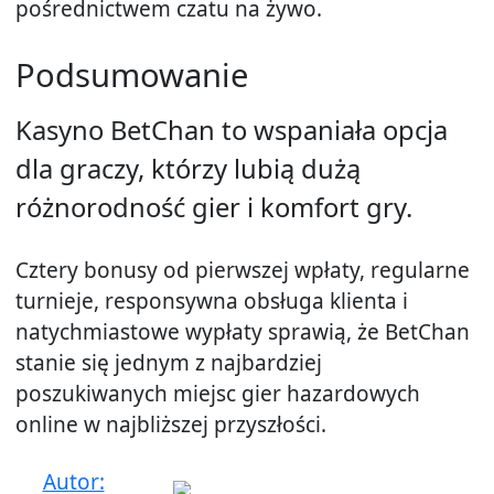
pośrednictwem czatu na żywo.
Podsumowanie
Kasyno BetChan to wspaniała opcja
dla graczy, którzy lubią dużą
różnorodność gier i komfort gry.
Cztery bonusy od pierwszej wpłaty, regularne
turnieje, responsywna obsługa klienta i
natychmiastowe wypłaty sprawią, że BetChan
stanie się jednym z najbardziej
poszukiwanych miejsc gier hazardowych
online w najbliższej przyszłości.
Autor: