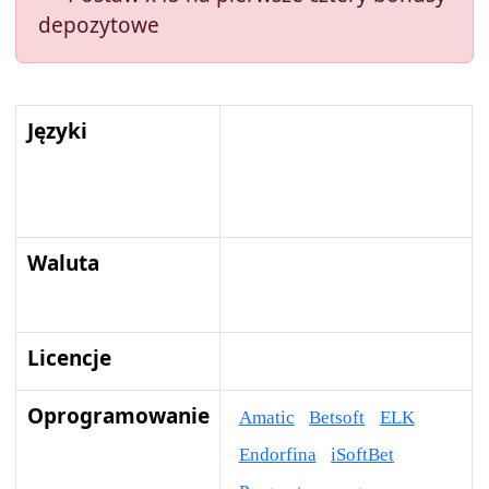
depozytowe
Języki
Angielski
Finnish
Norweski
Polski
Rosyjski
Szwedzki
Waluta
EUR
GBP
RUB
SEK
USD
Licencje
Curacao
Oprogramowanie
Amatic
Betsoft
ELK
Endorfina
iSoftBet