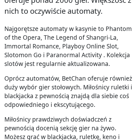
nich to oczywiście automaty.
Najgorętsze automaty w kasynie to Phantom
of the Opera, The Legend of Shangri-La,
Immortal Romance, Playboy Online Slot,
Slotomon Go i Paranormal Activity . Kolekcja
slotów jest regularnie aktualizowana.
Oprócz automatów, BetChan oferuje również
duży wybór gier stołowych. Miłośnicy ruletki i
blackjacka z pewnością znajdą dla siebie coś
odpowiedniego i ekscytującego.
Miłośnicy prawdziwych doświadczeń z
pewnością docenią sekcję gier na żywo.
Możesz grać w blackjacka, ruletkę, keno i