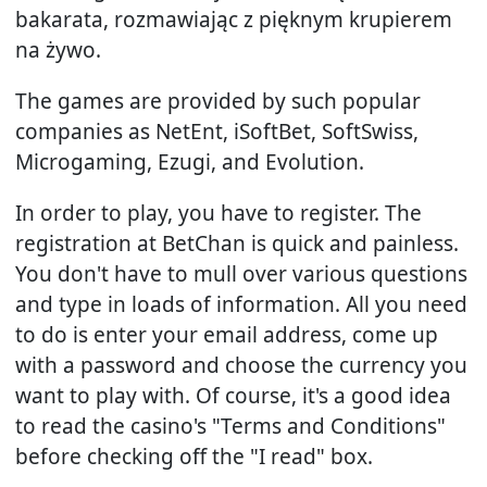
bakarata, rozmawiając z pięknym krupierem
na żywo.
The games are provided by such popular
companies as NetEnt, iSoftBet, SoftSwiss,
Microgaming, Ezugi, and Evolution.
In order to play, you have to register. The
registration at BetChan is quick and painless.
You don't have to mull over various questions
and type in loads of information. All you need
to do is enter your email address, come up
with a password and choose the currency you
want to play with. Of course, it's a good idea
to read the casino's "Terms and Conditions"
before checking off the "I read" box.