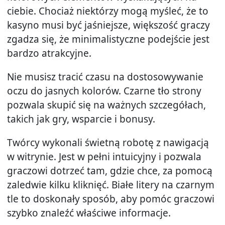
ciebie. Chociaż niektórzy mogą myśleć, że to
kasyno musi być jaśniejsze, większość graczy
zgadza się, że minimalistyczne podejście jest
bardzo atrakcyjne.
Nie musisz tracić czasu na dostosowywanie
oczu do jasnych kolorów. Czarne tło strony
pozwala skupić się na ważnych szczegółach,
takich jak gry, wsparcie i bonusy.
Twórcy wykonali świetną robotę z nawigacją
w witrynie. Jest w pełni intuicyjny i pozwala
graczowi dotrzeć tam, gdzie chce, za pomocą
zaledwie kilku kliknięć. Białe litery na czarnym
tle to doskonały sposób, aby pomóc graczowi
szybko znaleźć właściwe informacje.