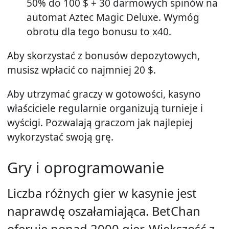
50% do 100 $ + 30 darmowych spinów na
automat Aztec Magic Deluxe. Wymóg
obrotu dla tego bonusu to x40.
Aby skorzystać z bonusów depozytowych,
musisz wpłacić co najmniej 20 $.
Aby utrzymać graczy w gotowości, kasyno
właściciele regularnie organizują turnieje i
wyścigi. Pozwalają graczom jak najlepiej
wykorzystać swoją grę.
Gry i oprogramowanie
Liczba różnych gier w kasynie jest
naprawdę oszałamiająca. BetChan
oferuje ponad 2000 gier. Większość z