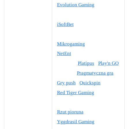
Evolution Gaming
Genesis Gaming
Iron Dog
iSoftBet
Tylko na wygraną
Leander Games
Mikrogaming
MrSlotty
NetEnt
Nolimit City
PariPlay
Platipus
Play'n GO
Playson
Pragmatyczna gra
Gry push
Quickspin
Rabcat
Red Tiger Gaming
Relaks w grach
Spinomenal
Rzut pioruna
Wazdan
Yggdrasil Gaming