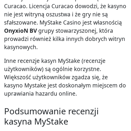
Curacao. Licencja Curacao dowodzi, że kasyno
nie jest witryną oszustwa i że gry nie są
sfałszowane. MyStake Casino jest własnością
OnyxioN BV
grupy stowarzyszonej, która
prowadzi również kilka innych dobrych witryn
kasynowych.
Inne recenzje kasyn MyStake (recenzje
użytkowników) są ogólnie korzystne.
Większość użytkowników zgadza się, że
kasyno Mystake jest doskonałym miejscem do
uprawiania hazardu online.
Podsumowanie recenzji
kasyna MyStake