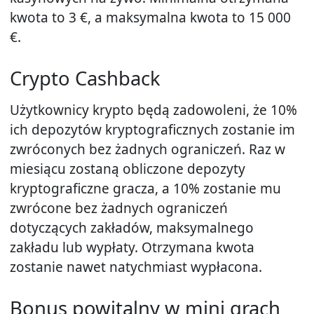
kwota to 3 €, a maksymalna kwota to 15 000
€.
Crypto Cashback
Użytkownicy krypto będą zadowoleni, że 10%
ich depozytów kryptograficznych zostanie im
zwróconych bez żadnych ograniczeń. Raz w
miesiącu zostaną obliczone depozyty
kryptograficzne gracza, a 10% zostanie mu
zwrócone bez żadnych ograniczeń
dotyczących zakładów, maksymalnego
zakładu lub wypłaty. Otrzymana kwota
zostanie nawet natychmiast wypłacona.
Bonus powitalny w mini grach