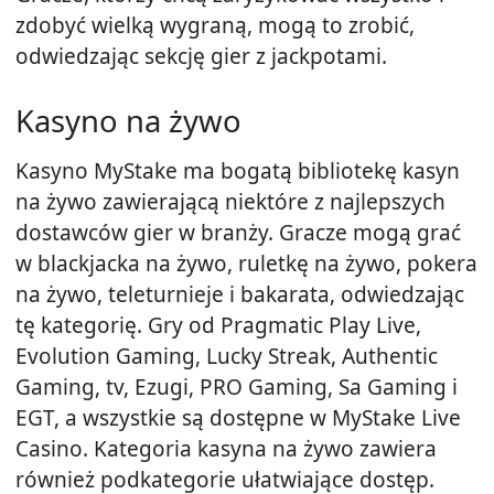
zdobyć wielką wygraną, mogą to zrobić,
odwiedzając sekcję gier z jackpotami.
Kasyno na żywo
Kasyno MyStake ma bogatą bibliotekę kasyn
na żywo zawierającą niektóre z najlepszych
dostawców gier w branży. Gracze mogą grać
w blackjacka na żywo, ruletkę na żywo, pokera
na żywo, teleturnieje i bakarata, odwiedzając
tę ​​kategorię. Gry od Pragmatic Play Live,
Evolution Gaming, Lucky Streak, Authentic
Gaming, tv, Ezugi, PRO Gaming, Sa Gaming i
EGT, a wszystkie są dostępne w MyStake Live
Casino. Kategoria kasyna na żywo zawiera
również podkategorie ułatwiające dostęp.