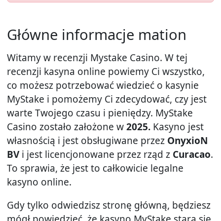
Główne informacje mation
Witamy w recenzji Mystake Casino. W tej
recenzji kasyna online powiemy Ci wszystko,
co możesz potrzebować wiedzieć o kasynie
MyStake i pomożemy Ci zdecydować, czy jest
warte Twojego czasu i pieniędzy. MyStake
Casino zostało założone w
2025.
Kasyno jest
własnością i jest obsługiwane przez
OnyxioN
BV
i jest licencjonowane przez rząd z
Curacao
.
To sprawia, że ​​jest to całkowicie legalne
kasyno online.
Gdy tylko odwiedzisz stronę główną, będziesz
mógł powiedzieć, że kasyno MyStake stara się