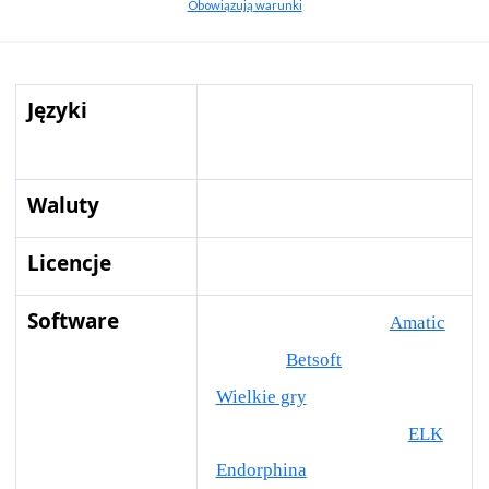
Obowiązują warunki
Języki
Angielski
Francuski
German
Rosyjski
Waluty
EUR
USD
Licencje
Curacao
Software
1x2 Gry
Ainsworth
Amatic
Belatra
Betsoft
BGaming
Wielkie gry
Projekt
Booming Games
EGT
ELK
Endorphina