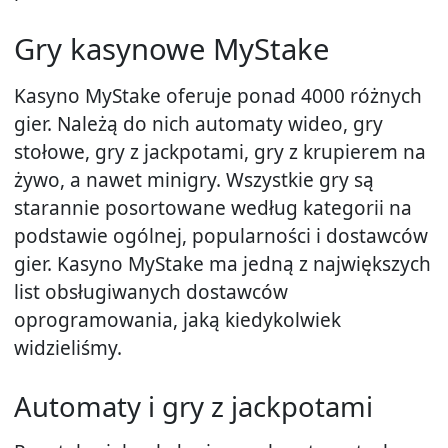
Gry kasynowe MyStake
Kasyno MyStake oferuje ponad 4000 różnych
gier. Należą do nich automaty wideo, gry
stołowe, gry z jackpotami, gry z krupierem na
żywo, a nawet minigry. Wszystkie gry są
starannie posortowane według kategorii na
podstawie ogólnej, popularności i dostawców
gier. Kasyno MyStake ma jedną z największych
list obsługiwanych dostawców
oprogramowania, jaką kiedykolwiek
widzieliśmy.
Automaty i gry z jackpotami