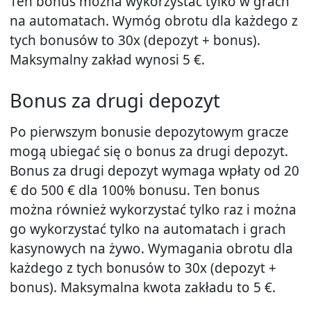
Ten bonus można wykorzystać tylko w grach
na automatach. Wymóg obrotu dla każdego z
tych bonusów to 30x (depozyt + bonus).
Maksymalny zakład wynosi 5 €.
Bonus za drugi depozyt
Po pierwszym bonusie depozytowym gracze
mogą ubiegać się o bonus za drugi depozyt.
Bonus za drugi depozyt wymaga wpłaty od 20
€ do 500 € dla 100% bonusu. Ten bonus
można również wykorzystać tylko raz i można
go wykorzystać tylko na automatach i grach
kasynowych na żywo. Wymagania obrotu dla
każdego z tych bonusów to 30x (depozyt +
bonus). Maksymalna kwota zakładu to 5 €.