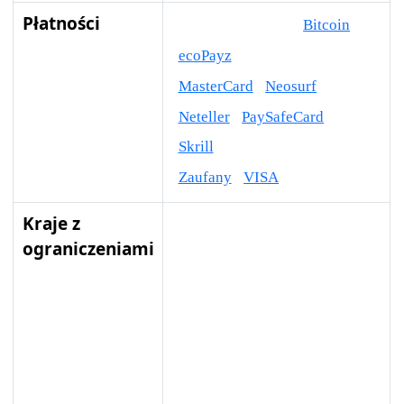
Płatności
Przelew bankowy
Bitcoin
ecoPayz
Maestro
MasterCard
Neosurf
Neteller
PaySafeCard
SEPA
Skrill
SOFORT Überweisung
Zaufany
VISA
Kraje z
Australia
Estonia
Francja
ograniczeniami
Izrael
Włochy
Korea Południowa
Holandia
Słowacja
Hiszpania
Szwecja
Szwajcaria
Wielka Brytania