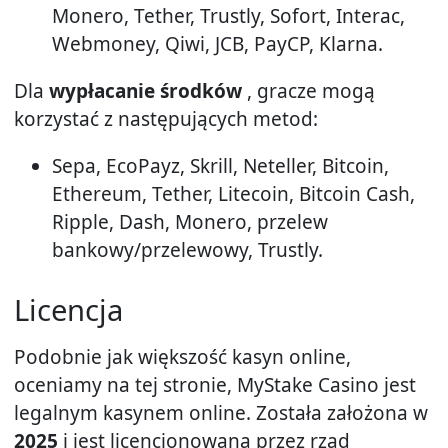
Monero, Tether, Trustly, Sofort, Interac,
Webmoney, Qiwi, JCB, PayCP, Klarna.
Dla
wypłacanie środków
, gracze mogą
korzystać z następujących metod:
Sepa, EcoPayz, Skrill, Neteller, Bitcoin,
Ethereum, Tether, Litecoin, Bitcoin Cash,
Ripple, Dash, Monero, przelew
bankowy/przelewowy, Trustly.
Licencja
Podobnie jak większość kasyn online,
oceniamy na tej stronie, MyStake Casino jest
legalnym kasynem online. Została założona w
2025
i jest licencjonowana przez rząd