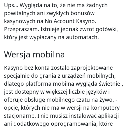
Ups... Wygląda na to, że nie ma żadnych
powitalnych ani zwykłych bonusów
kasynowych na No Account Kasyno.
Przepraszam. Istnieje jednak zwrot gotówki,
który jest wypłacany na automatach.
Wersja mobilna
Kasyno bez konta zostało zaprojektowane
specjalnie do grania z urządzeń mobilnych,
dlatego platforma mobilna wygląda świetnie ,
jest dostępny w większej liczbie języków i
oferuje obsługę mobilnego czatu na żywo, -
opcje, których nie ma w wersji na komputery
stacjonarne. I nie musisz instalować aplikacji
ani dodatkowego oprogramowania, które