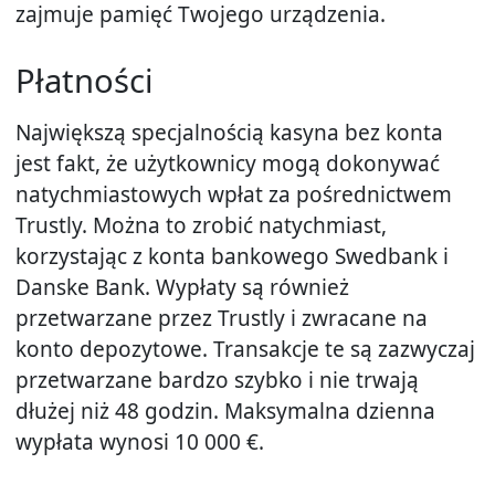
zajmuje pamięć Twojego urządzenia.
Płatności
Największą specjalnością kasyna bez konta
jest fakt, że użytkownicy mogą dokonywać
natychmiastowych wpłat za pośrednictwem
Trustly. Można to zrobić natychmiast,
korzystając z konta bankowego Swedbank i
Danske Bank. Wypłaty są również
przetwarzane przez Trustly i zwracane na
konto depozytowe. Transakcje te są zazwyczaj
przetwarzane bardzo szybko i nie trwają
dłużej niż 48 godzin. Maksymalna dzienna
wypłata wynosi 10 000 €.