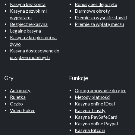
Kasyna bez konta
Bonusy bez depozytu
Kasyna z szybkimi
Darmowe obroty
wypłatami
Premie za wysokie stawki
Bezpieczne kasyna
Premie za wpłatę meczu
Legalne kasyna
Kasyna z krupierami na
żywo
Kasyna dostosowane do
urządzeń mobilnych
Gry
Funkcje
Automaty
Oprogramowanie do gier
Ruletka
Metody płatności
Oczko
Kasyna online iDeal
Video Poker
Kasyna Trustly
Kasyna PaySafeCard
Kasyna online Paypal
Kasyna Bitcoin