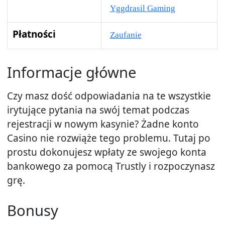
Yggdrasil Gaming
Płatności
Zaufanie
Informacje główne
Czy masz dość odpowiadania na te wszystkie
irytujące pytania na swój temat podczas
rejestracji w nowym kasynie? Żadne konto
Casino nie rozwiąże tego problemu. Tutaj po
prostu dokonujesz wpłaty ze swojego konta
bankowego za pomocą Trustly i rozpoczynasz
grę.
Bonusy