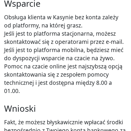
Wsparcie
Obsługa klienta w Kasynie bez konta zależy
od platformy, na której grasz.
Jeśli jest to platforma stacjonarna, możesz
skontaktować się z operatorami przez e-mail.
Jeśli jest to platforma mobilna, będziesz mieć
do dyspozycji wsparcie na czacie na żywo.
Pomoc na czacie online jest najszybszą opcją
skontaktowania się z zespołem pomocy
technicznej i jest dostępna między 8.00 a
01.00.
Wnioski
Fakt, że możesz błyskawicznie wpłacać środki
bezpośrednio z Twojego konta bankowego za