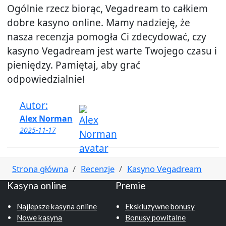
Ogólnie rzecz biorąc, Vegadream to całkiem
dobre kasyno online. Mamy nadzieję, że
nasza recenzja pomogła Ci zdecydować, czy
kasyno Vegadream jest warte Twojego czasu i
pieniędzy. Pamiętaj, aby grać
odpowiedzialnie!
Autor:
Alex Norman
2025-11-17
Strona główna
Recenzje
Kasyno Vegadream
Kasyna online
Premie
Najlepsze kasyna online
Ekskluzywne bonusy
Nowe kasyna
Bonusy powitalne