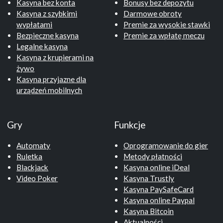
Kasyna bez konta
Bonusy bez depozytu
Kasyna z szybkimi
Darmowe obroty
wypłatami
Premie za wysokie stawki
Bezpieczne kasyna
Premie za wpłatę meczu
Legalne kasyna
Kasyna z krupierami na
żywo
Kasyna przyjazne dla
urządzeń mobilnych
Gry
Funkcje
Automaty
Oprogramowanie do gier
Ruletka
Metody płatności
Blackjack
Kasyna online iDeal
Video Poker
Kasyna Trustly
Kasyna PaySafeCard
Kasyna online Paypal
Kasyna Bitcoin
Aktualności