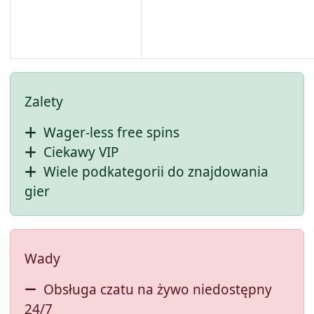
Wallis i Futuna
Sahara Zachod
Zambia
Zimbabwe
Zalety
Wager-less free spins
Ciekawy VIP
Wiele podkategorii do znajdowania
gier
Wady
Obsługa czatu na żywo niedostępny
24/7