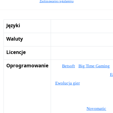
Zastosowanie regulaminu
Języki
Angielski
Fiński
German
No
Waluty
CAD
EUR
NOK
NZD
USD
Licencje
MGA
Oprogramowanie
tv
Betsoft
Big Time Gaming
Gry rozwojowe
Elk Studios
E
Ewolucja gier
Ezugi
Wyczuwa
Gamomat
Gry z piłą
High5G
Kalamba Games
Merkur Gami
Bez limitu C ity
Novomatic