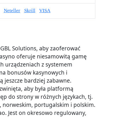
Neteller
Skrill
VISA
 GBL Solutions, aby zaoferować
 Kasyno oferuje niesamowitą gamę
ch urządzeniach z systemem
ama bonusów kasynowych i
ą jeszcze bardziej zabawne.
zwinięta, aby była platformą
p do strony w różnych językach, tj.
m, norweskim, portugalskim i polskim.
ao. Jest on okresowo regulowany,