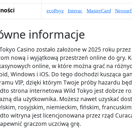
tności
ecoPayz
Interac
MasterCard
Neosurf
ówne informacje
 Tokyo Casino zostało założone w 2025 roku przez
zom nową i wyjątkową przestrzeń online do gry.
 kasynowych online, w które można grać na różny
oid, Windows i iOS. Do tego dochodzi kusząca g
ramu VIP, dzięki którym Twoje próby hazardu będ
dto strona internetowa Wild Tokyo jest dobrze ro
azną dla użytkownika. Możesz nawet uzyskać dostę
lskim, rosyjskim, niemieckim, fińskim, francuski
dto witryna jest licencjonowana przez rząd Curac
zapewnić graczom uczciwą grę.