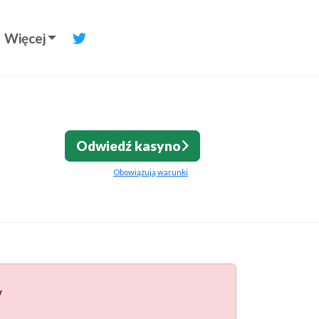
Więcej
Odwiedź kasyno
Obowiązują warunki
y